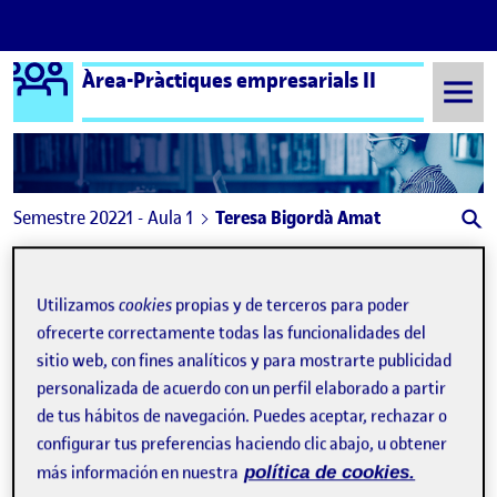
Logo Ágora
Àrea-Pràctiques empresarials II
Saltar al contenido
Semestre 20221 - Aula 1
Teresa Bigordà Amat
Teresa Bigordà Amat
Utilizamos
cookies
propias y de terceros para poder
ofrecerte correctamente todas las funcionalidades del
Culturas tóxicas
Publicado por
sitio web, con fines analíticos y para mostrarte publicidad
Publicado por
Teresa Bigordà Amat
personalizada de acuerdo con un perfil elaborado a partir
Visibilidad:
Fecha de publicación
en Culturas tóxicas
Pública
-
24 Nov 2022
-
comentario
de tus hábitos de navegación. Puedes aceptar, rechazar o
configurar tus preferencias haciendo clic abajo, u obtener
más información en nuestra
política de cookies.