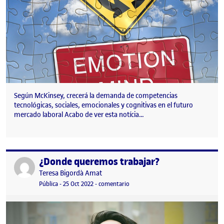
Según McKinsey, crecerá la demanda de competencias
tecnológicas, sociales, emocionales y cognitivas en el futuro
mercado laboral Acabo de ver esta notícia…
¿Donde queremos trabajar?
Publicado por
Publicado por
Teresa Bigordà Amat
Visibilidad:
Fecha de publicación
24 noviembre, 2022 7:31 pm
en ¿Donde queremos trabajar?
Pública
-
25 Oct 2022
-
comentario