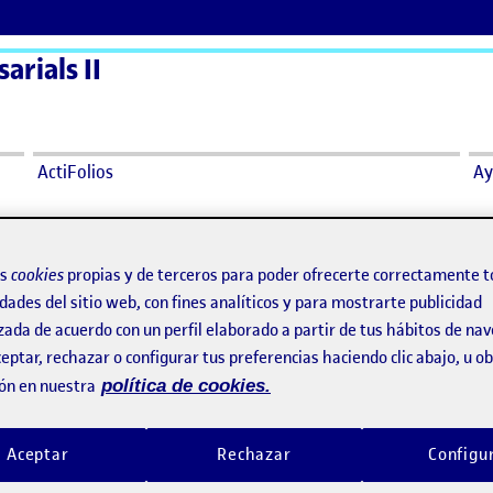
arials II
ActiFolios
Ay
os
cookies
propias y de terceros para poder ofrecerte correctamente t
dades del sitio web, con fines analíticos y para mostrarte publicidad
ay comentarios.
zada de acuerdo con un perfil elaborado a partir de tus hábitos de na
eptar, rechazar o configurar tus preferencias haciendo clic abajo, u 
ento, debes estar
conectado
para publicar un comentario.
ón en nuestra
política de cookies.
Aceptar
Rechazar
Configu