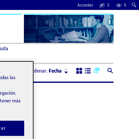
Acceder
2
5
uda
Ordenar:
Descendente
Ordenar:
Fecha
odas las
vegación.
obtener más
rar