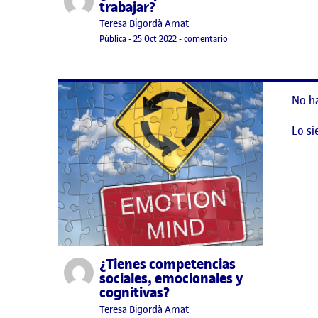
trabajar?
Publicado por
Teresa Bigordà Amat
Visibilidad:
Fecha de publicación
24 noviembre, 2022 7:31 pm
en ¿Donde queremos tr
Pública
-
25 Oct 2022
-
comentario
No h
Lo si
¿Tienes competencias
Publicado por
sociales, emocionales y
cognitivas?
Publicado por
Teresa Bigordà Amat