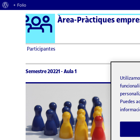
Acerca de WordPress
+ Folio
Logo Ágora
Àrea-Pràctiques empres
Saltar al contenido
Participantes
Semestre 20221 - Aula 1
Utilizam
funcionali
No h
personali
Puedes ac
Lo si
informaci