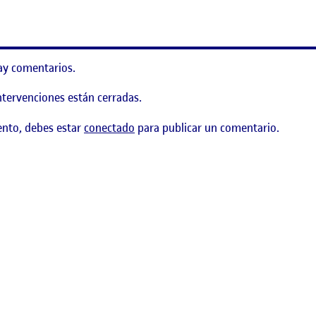
 sociales, emocionales y cognitivas?
ay comentarios.
ntervenciones están cerradas.
ento, debes estar
conectado
para publicar un comentario.