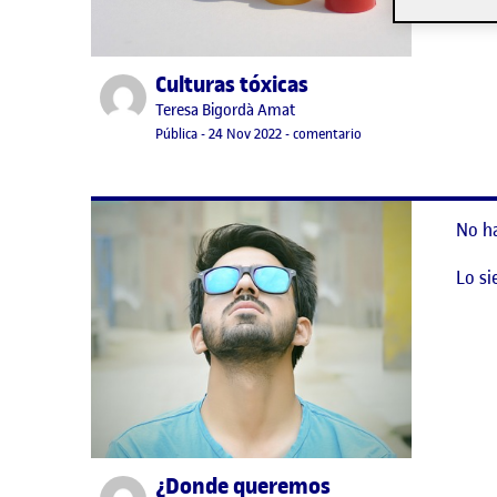
Culturas tóxicas
Publicado por
Publicado por
Teresa Bigordà Amat
Visibilidad:
Fecha de publicación
en Culturas tóxicas
Pública
-
24 Nov 2022
-
comentario
No h
Lo si
¿Donde queremos
Publicado por